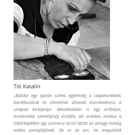
Titi Katalin
„Bubika egy igazán színes egyéniség a csapatunkban,
barátkozások és ellentétek állandó koordinátora, a
színpad királynője. Alkotásaiban is egy erőteljes,
érzelemdús személyiség érződik, aki érdekes módon a
tükörképében egy szomorú arcot láttat az amúgy mindig
vidám szereplőjének. De ez az arc, ha megszűnik