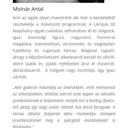
Molnár Antal
Anti az egyik olyan maestrónk aki már a kezdetektől
résztvevője a művészeti programnak. A Lámpás 92
Alapítvány egyik családias otthonában él és dolgozik.
Igazi közösségi figura, nagyszerű humorral
megáldva. Szenvedélyes versmondó, és meglepően
hajlékony és ruganyos táncos. Magával ragadó,
ahogy a képzőművészeti alkotásairól beszél és időről-
időre újabb és újabb rejtélyeket árul el műveiről,
ábrázolásairól.
A hölgyek nagy tisztelője, egy igazi
sármőr.
„Anti gyakran használja az önarcképet, mint motívumot
az alkotásaiban, állítása szerint ezek éppen az aktuális
gondolatainak a lenyomatai, melyek hol a boldog ifjúkor,
hol pedig egy nagy szelet rántott hús körül forognak. A
társas alkotói folyamat aktív résztvevője, könnyed
ecsetkezelésével még a spárgázó mutatványait is
felülmúlja.”